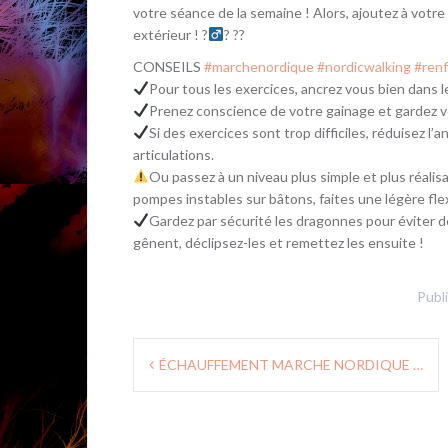
votre séance de la semaine ! Alors, ajoutez à votr
extérieur ! ?‍
? ??
CONSEILS
#marchenordique
#nordicwalking
#ren
Pour tous les exercices, ancrez vous bien dans le
Prenez conscience de votre gainage et gardez 
Si des exercices sont trop difficiles, réduisez l
articulations.
Ou passez à un niveau plus simple et plus réalis
pompes instables sur bâtons, faites une légère fl
Gardez par sécurité les dragonnes pour éviter de
gênent, déclipsez-les et remettez les ensuite !
Publ
Navigation
ÉCHAUFFEMENT MARCHE NORDIQUE …
de
l’article