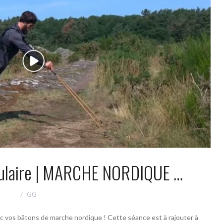
ulaire | MARCHE NORDIQUE …
GG
c vos bâtons de marche nordique ! Cette séance est à rajouter à