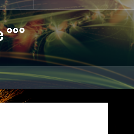
Home
e °°°