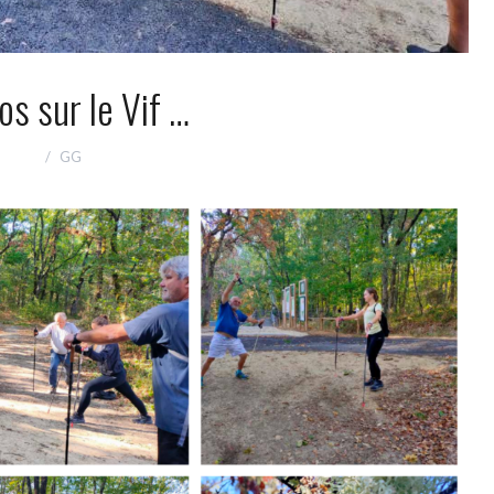
s sur le Vif …
GG