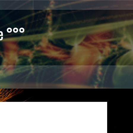
Home
e °°°