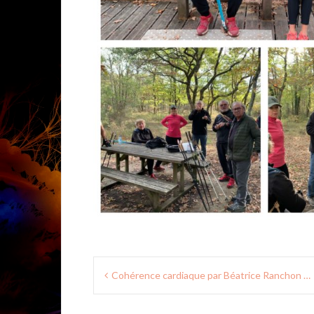
Navigation
Cohérence cardiaque par Béatrice Ranchon …
de
l’article