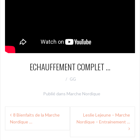
ECHAUFFEMENT COMPLET …
GG
Publié dans
Marche Nordique
Navigation
8 Bienfaits de la Marche
‎Leslie Lejeune‎ – Marche
de
Nordique …
Nordique – Entrainement …
l’article