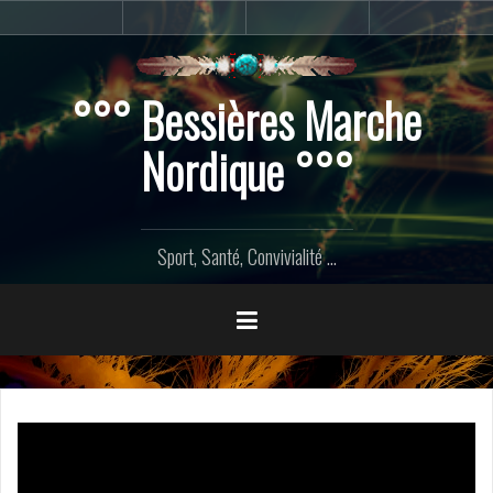
Aller
Accueil
Marche
Contact
Home
au
Nordique
contenu
principal
°°° Bessières Marche
Nordique °°°
Sport, Santé, Convivialité ...