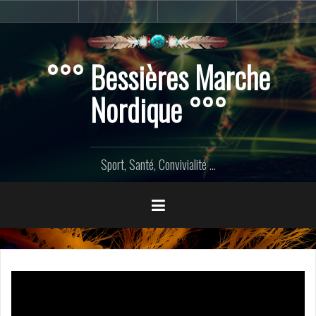
Aller
Accueil
Marche
Contact
Home
au
Nordique
contenu
principal
°°° Bessières Marche
Nordique °°°
Sport, Santé, Convivialité ...